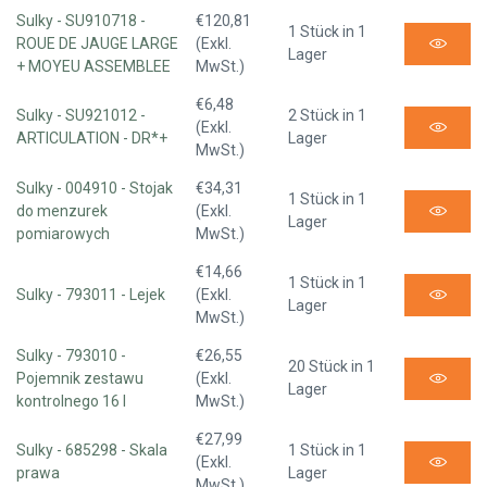
Sulky - SU910718 -
€120,81
1 Stück in 1
ROUE DE JAUGE LARGE
(Exkl.
Lager
+ MOYEU ASSEMBLEE
MwSt.)
€6,48
Sulky - SU921012 -
2 Stück in 1
(Exkl.
ARTICULATION - DR*+
Lager
MwSt.)
Sulky - 004910 - Stojak
€34,31
1 Stück in 1
do menzurek
(Exkl.
Lager
pomiarowych
MwSt.)
€14,66
1 Stück in 1
Sulky - 793011 - Lejek
(Exkl.
Lager
MwSt.)
Sulky - 793010 -
€26,55
20 Stück in 1
Pojemnik zestawu
(Exkl.
Lager
kontrolnego 16 l
MwSt.)
€27,99
Sulky - 685298 - Skala
1 Stück in 1
(Exkl.
prawa
Lager
MwSt.)