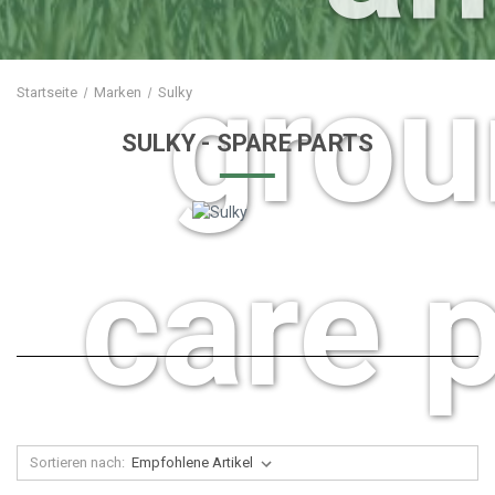
grou
Startseite
Marken
Sulky
SULKY
- SPARE PARTS
care p
Sortieren nach: