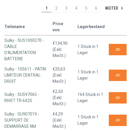
WEITER
1
2
3
4
5
6
Price
Teilename
Lagerbestand
von
Sulky - SU51000270 -
€134,90
CABLE
1 Stück in 1
(Exkl.
D'ALIMENTATION
Lager
MwSt.)
BATTERIE
Sulky - 105611 - PATIN
€20,63
1 Stück in 1
LIMITEUR CENTRAL
(Exkl.
Lager
DROIT
MwSt.)
€2,50
Sulky - SU597065 -
164 Stück in 1
(Exkl.
RIVET TR 6X25
Lager
MwSt.)
Sulky - SU907019 -
€4,29
1 Stück in 1
SUPPORT DE
(Exkl.
Lager
DEMARRAGE NM
MwSt.)