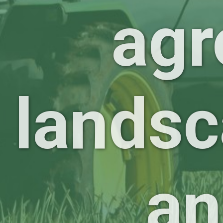
agr
landsc
an