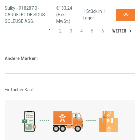
Sulky - 918287.0 -
€133,24
1 Stück in 1
CARRELET DE SOUS
(Exkl.
Lager
SOLEUSE ASS.
MwSt.)
WEITER
1
2
3
4
5
6
Andere Marken:
Einfacher Kauf