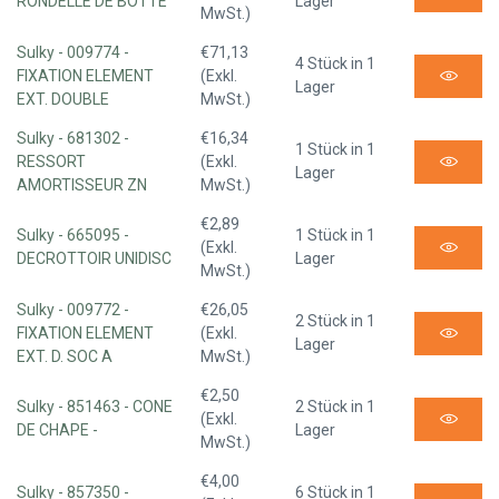
RONDELLE DE BOTTE
Lager
MwSt.)
Sulky - 009774 -
€71,13
4 Stück in 1
FIXATION ELEMENT
(Exkl.
Lager
EXT. DOUBLE
MwSt.)
Sulky - 681302 -
€16,34
1 Stück in 1
RESSORT
(Exkl.
Lager
AMORTISSEUR ZN
MwSt.)
€2,89
Sulky - 665095 -
1 Stück in 1
(Exkl.
DECROTTOIR UNIDISC
Lager
MwSt.)
Sulky - 009772 -
€26,05
2 Stück in 1
FIXATION ELEMENT
(Exkl.
Lager
EXT. D. SOC A
MwSt.)
€2,50
Sulky - 851463 - CONE
2 Stück in 1
(Exkl.
DE CHAPE -
Lager
MwSt.)
€4,00
Sulky - 857350 -
6 Stück in 1