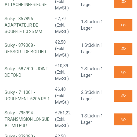
(Exkl.
ATTACHE INFERIEURE
Lager
MwSt.)
Sulky - 857896 -
€2,79
1 Stück in 1
ADAPTATEUR DE
(Exkl.
Lager
SOUFFLET 0 25 MM
MwSt.)
€2,50
Sulky - 879068 -
1 Stück in 1
(Exkl.
RESSORT DE BOITIER
Lager
MwSt.)
€10,39
Sulky - 687700 - JOINT
2 Stück in 1
(Exkl.
DE FOND
Lager
MwSt.)
€6,40
Sulky - 711001 -
2 Stück in 1
(Exkl.
ROULEMENT 6205 RS 1
Lager
MwSt.)
Sulky - 795994 -
€751,22
1 Stück in 1
TRANSMISION LONGUE
(Exkl.
Lager
A LIMITEUR
MwSt.)
Sulky - 879080 -
€2,50