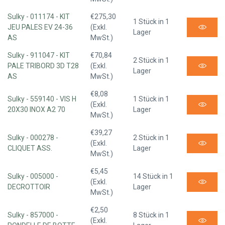
Sulky - 011174 - KIT
€275,30
1 Stück in 1
JEU PALES EV 24-36
(Exkl.
Lager
AS
MwSt.)
Sulky - 911047 - KIT
€70,84
2 Stück in 1
PALE TRIBORD 3D T28
(Exkl.
Lager
AS
MwSt.)
€8,08
Sulky - 559140 - VIS H
1 Stück in 1
(Exkl.
20X30 INOX A2 70
Lager
MwSt.)
€39,27
Sulky - 000278 -
2 Stück in 1
(Exkl.
CLIQUET ASS.
Lager
MwSt.)
€5,45
Sulky - 005000 -
14 Stück in 1
(Exkl.
DECROTTOIR
Lager
MwSt.)
€2,50
Sulky - 857000 -
8 Stück in 1
(Exkl.