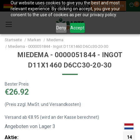
Our website uses cookies to give you the best and most
0
ANMELDEN ODER REGISTRIEREN
VERKÄUFER WERDEN
relevant experience. By clicking on accept, you give your
consent to the use of cookies as per our privacy policy.
Deny
Accept
Startseite
Marken
Miedema
Miedema - 0000051844 - Ingot D11X1460 D6Cc30-20-30
MIEDEMA - 0000051844 - INGOT
D11X1460 D6CC30-20-30
Bester Preis
€26.92
(Preis zzgl. MwSt. und Versandkosten)
Versand ab €8.95 (wird an der Kasse berechnet)
Angeboten von Lager 3
Aktie:
14