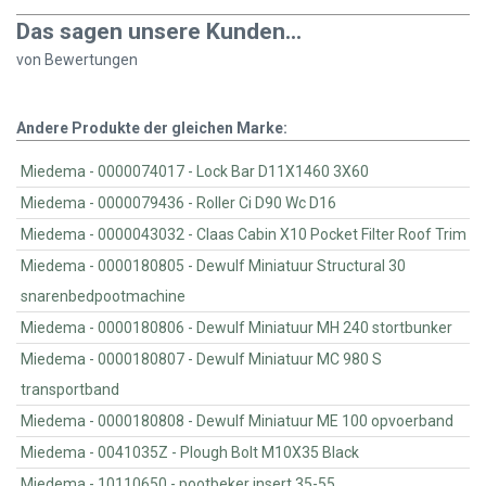
Das sagen unsere Kunden...
von
Bewertungen
Andere Produkte der gleichen Marke:
Miedema - 0000074017 - Lock Bar D11X1460 3X60
Miedema - 0000079436 - Roller Ci D90 Wc D16
Miedema - 0000043032 - Claas Cabin X10 Pocket Filter Roof Trim
Miedema - 0000180805 - Dewulf Miniatuur Structural 30
snarenbedpootmachine
Miedema - 0000180806 - Dewulf Miniatuur MH 240 stortbunker
Miedema - 0000180807 - Dewulf Miniatuur MC 980 S
transportband
Miedema - 0000180808 - Dewulf Miniatuur ME 100 opvoerband
Miedema - 0041035Z - Plough Bolt M10X35 Black
Miedema - 10110650 - pootbeker insert 35-55