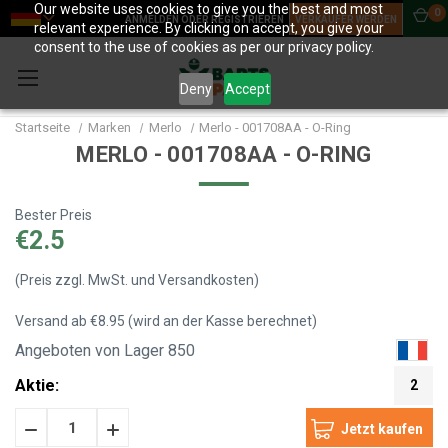
Our website uses cookies to give you the best and most
0
ANMELDEN ODER REGISTRIEREN
VERKÄUFER WERDEN
relevant experience. By clicking on accept, you give your
consent to the use of cookies as per our privacy policy.
Deny
Accept
Startseite
Marken
Merlo
Merlo - 001708AA - O-Ring
MERLO - 001708AA - O-RING
Bester Preis
€2.5
(Preis zzgl. MwSt. und Versandkosten)
Versand ab €8.95 (wird an der Kasse berechnet)
Angeboten von Lager 850
Aktie:
2
Menge
Menge