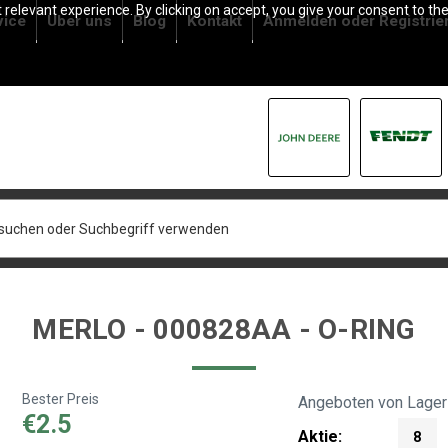
relevant experience. By clicking on accept, you give your consent to the
vice
Über uns
Blog
Kontakt
Anmelden
oder
Registrie
MERLO - 000828AA - O-RING
Bester Preis
Angeboten von Lager
€2.5
Aktie:
8