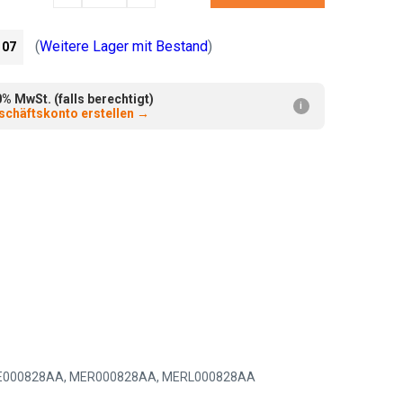
verringern:
erhöhen:
(
Weitere Lager mit Bestand
)
107
 MwSt. (falls berechtigt)
i
chäftskonto erstellen
→
 ME000828AA, MER000828AA, MERL000828AA