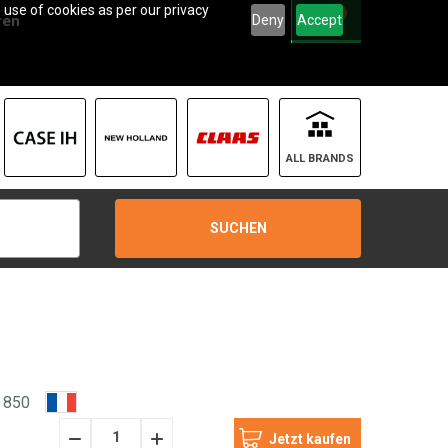
 use of cookies as per our privacy
0
Deny
Accept
ren
ALL BRANDS
SUCHEN
 850
Menge
Menge