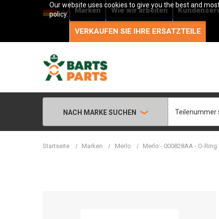
Our website uses cookies to give you the best and most 
Marken
Wie wir arbeiten
Kundenser
policy.
VERKAUFEN SIE IHRE ERSATZTEILE
Suche
NACH MARKE SUCHEN
Startseite
Marken
Merlo
Merlo - 000828AA - O-Ring