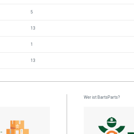
5
13
1
13
Wer ist BartsParts?