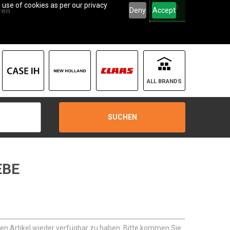
 use of cookies as per our privacy
0
Deny
Accept
ren
ALL BRANDS
SUCHEN
EBE
sen Artikel wieder verfügbar zu haben. Bitte kommen Sie