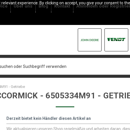
relevant experience. By clicking on accept, you give your consent to the
vice
Über uns
Blog
Kontakt
Anmelden
oder
Registrie
M91 - Getriebe
CORMICK - 6505334M91 - GETRI
Derzeit bietet kein Händler diesen Artikel an
Wir aktualisieren unseren Shop regelmäßig und arbeiten daran, die