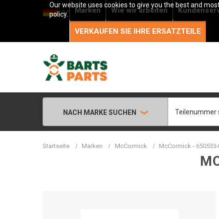
Our website uses cookies to give you the best and most 
Marken
Wie wir arbeiten
Kundenser
policy.
VERKAUFEN SIE IHRE ERSATZTEILE
Suche
NACH MARKE SUCHEN
Startseite
Marken
McCormick
McCormick - 6505334
MC