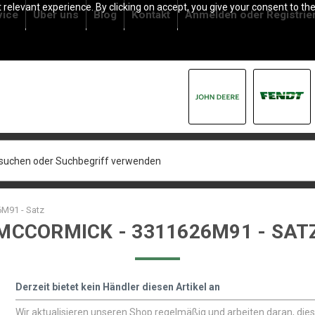
relevant experience. By clicking on accept, you give your consent to the
vice
Über uns
Blog
Kontakt
Anmelden
oder
Registrie
M91 - Satz
MCCORMICK - 3311626M91 - SAT
Derzeit bietet kein Händler diesen Artikel an
Wir aktualisieren unseren Shop regelmäßig und arbeiten daran, die