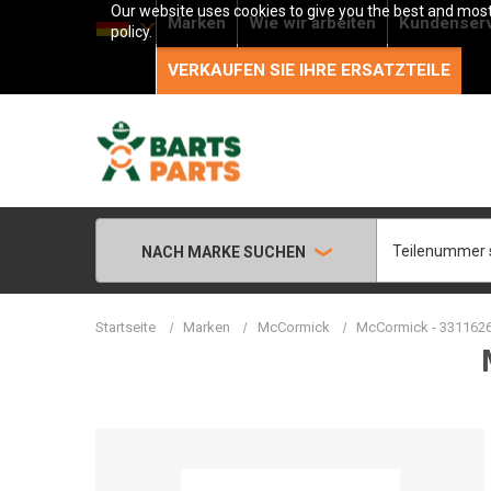
Our website uses cookies to give you the best and most 
Marken
Wie wir arbeiten
Kundenser
policy.
VERKAUFEN SIE IHRE ERSATZTEILE
Suche
NACH MARKE SUCHEN
Startseite
Marken
McCormick
McCormick - 3311626