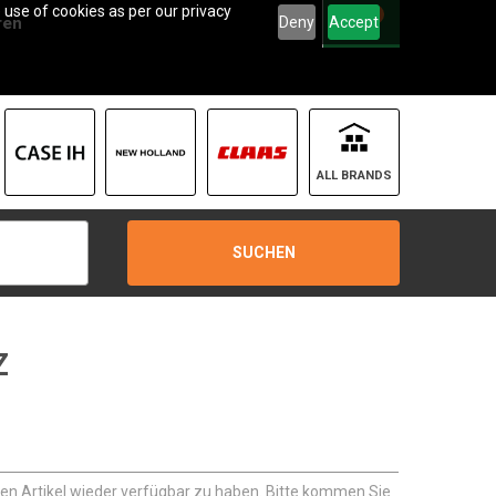
 use of cookies as per our privacy
0
Deny
Accept
ren
ALL BRANDS
SUCHEN
Z
sen Artikel wieder verfügbar zu haben. Bitte kommen Sie