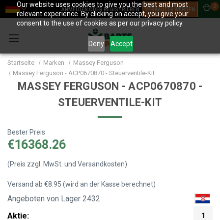
Our website uses cookies to give you the best and most
0
ANMELDEN ODER REGISTRIEREN
VERKÄUFER WERDEN
relevant experience. By clicking on accept, you give your
consent to the use of cookies as per our privacy policy.
Deny
Accept
Startseite
Marken
Massey Ferguson
Massey Ferguson - ACP0670870 - Steuerventile-Kit
MASSEY FERGUSON - ACP0670870 -
STEUERVENTILE-KIT
Bester Preis
€16368.26
(Preis zzgl. MwSt. und Versandkosten)
Versand ab €8.95 (wird an der Kasse berechnet)
Angeboten von Lager 2432
Aktie:
1