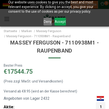
Our website uses cookies to give you the best and most
0
ANMELDEN ODER REGISTRIEREN
VERKÄUFER WERDEN
relevant experience. By clicking on accept, you give your
consent to the use of cookies as per our privacy policy.
Deny
Accept
Startseite
Marken
Massey Ferguson
Massey Ferguson - 7110938M1 - Raupenband
MASSEY FERGUSON - 7110938M1 -
RAUPENBAND
Bester Preis
€17544.75
(Preis zzgl. MwSt. und Versandkosten)
Versand ab €8.95 (wird an der Kasse berechnet)
Angeboten von Lager 2432
Aktie:
1