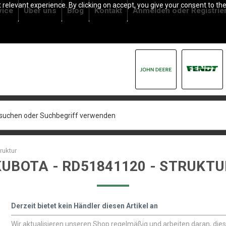
relevant experience. By clicking on accept, you give your consent to the
vice
Über uns
Blog
Kontakt
Anmelden
oder
Registrie
ruktur
KUBOTA - RD51841120 - STRUKTU
Derzeit bietet kein Händler diesen Artikel an
Wir aktualisieren unseren Shop regelmäßig und arbeiten daran, die