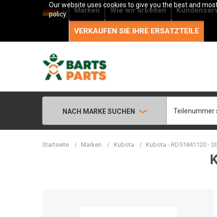
Our website uses cookies to give you the best and most 
Marken
Wie wir arbeiten
Kundenser
policy.
VERKAUFEN SIE IHRE ERSATZTEILE
Suche
NACH MARKE SUCHEN
Startseite
Marken
Kubota
Kubota - RD51841120 - St