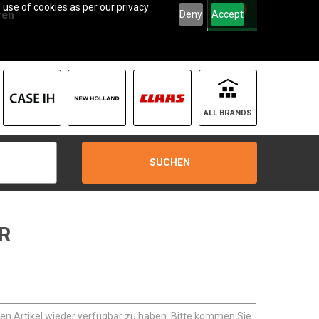
 use of cookies as per our privacy
0
Deny
Accept
ren
ALL BRANDS
SUCHEN
R
sen Artikel wieder verfügbar zu haben. Bitte kommen Sie