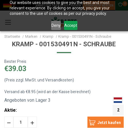
Our website uses cookies to give you the best and most
0
ANMELDEN ODER REGISTRIEREN
VERKÄUFER WERDEN
relevant experience. By clicking on accept, you give your
consent to the use of cookies as per our privacy policy.
Deny
Accept
Startseite
Marken
Kramp
Kramp - 001530491N - Schraube
KRAMP - 001530491N - SCHRAUBE
Bester Preis
€39.03
(Preis zzgl. MwSt. und Versandkosten)
Versand ab €8.95 (wird an der Kasse berechnet)
Angeboten von Lager 3
Aktie:
2
Menge
Menge