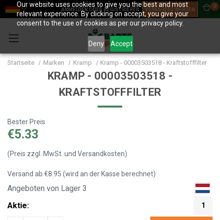
Our website uses cookies to give you the best and most
0
ANMELDEN ODER REGISTRIEREN
VERKÄUFER WERDEN
relevant experience. By clicking on accept, you give your
consent to the use of cookies as per our privacy policy.
Deny
Accept
Startseite
Marken
Kramp
Kramp - 00003503518 - Kraftstofffilter
KRAMP - 00003503518 -
KRAFTSTOFFFILTER
Bester Preis
€5.33
(Preis zzgl. MwSt. und Versandkosten)
Versand ab €8.95 (wird an der Kasse berechnet)
Angeboten von Lager 3
Aktie:
1