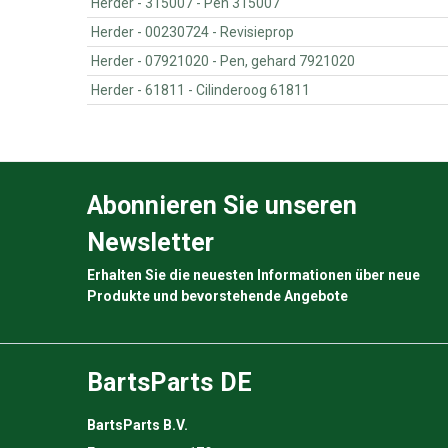
Herder - 315007 - Pen 315007
Herder - 00230724 - Revisieprop
Herder - 07921020 - Pen, gehard 7921020
Herder - 61811 - Cilinderoog 61811
Abonnieren Sie unseren
Newsletter
Erhalten Sie die neuesten Informationen über neue
Produkte und bevorstehende Angebote
BartsParts DE
BartsParts B.V.