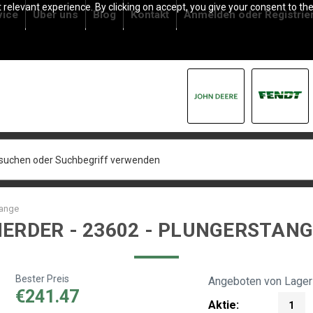
relevant experience. By clicking on accept, you give your consent to the
vice
Über uns
Blog
Kontakt
Anmelden
oder
Registrie
tange
ERDER - 23602 - PLUNGERSTAN
Bester Preis
Angeboten von Lager
€241.47
Aktie:
1