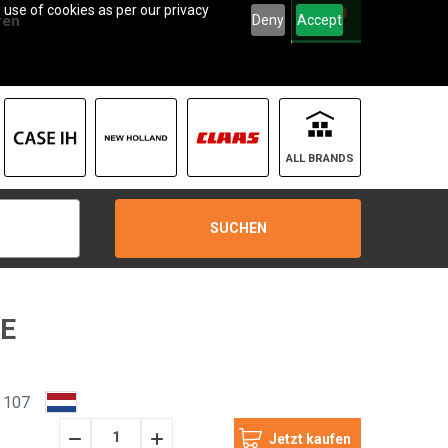
 use of cookies as per our privacy
0
Deny
Accept
ren
ALL BRANDS
SUCHEN
GE
 107
Menge
Menge