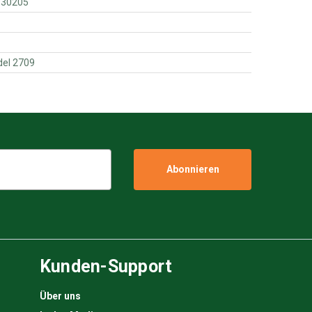
l ms 95730205
ud model 2709
Kunden-Support
Über uns