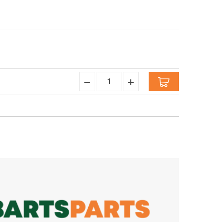
Menge
Menge
verringern:
erhöhen: