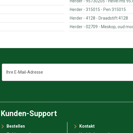
Herder - 95730205 - Heve
Herder - 315015 - Pen 315015
Herder - 4128 - Draadstift 4128
Herder - 02709 - Meskop, o
E-
Mail-
Adresse
Kunden-Support
Bestellen
Kontakt