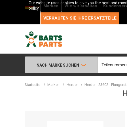
Our website uses cookies to give you the best and most 
Marken
Wie wir arbeiten
Kundenser
policy.
VERKAUFEN SIE IHRE ERSATZTEILE
Suche
NACH MARKE SUCHEN
Startseite
Marken
Herder
Herder - 23602 - Plungers
H