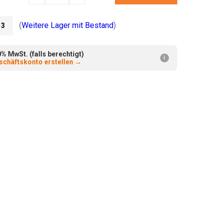
verringern:
erhöhen:
(
Weitere Lager mit Bestand
)
3
 MwSt. (falls berechtigt)
i
chäftskonto erstellen
→