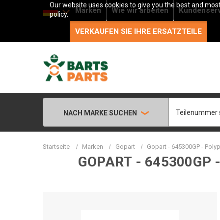
Our website uses cookies to give you the best and most 
Marken
Wie wir arbeiten
Kundenser
policy.
VERKAUFEN SIE IHRE ERSATZTEILE
Suche
NACH MARKE SUCHEN
Startseite
Marken
Gopart
Gopart - 645300GP - Poly
GOPART - 645300GP 