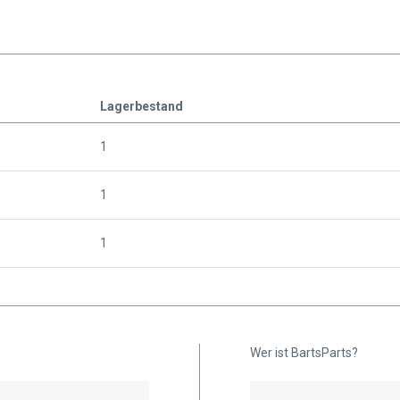
Lagerbestand
1
1
1
Wer ist BartsParts?