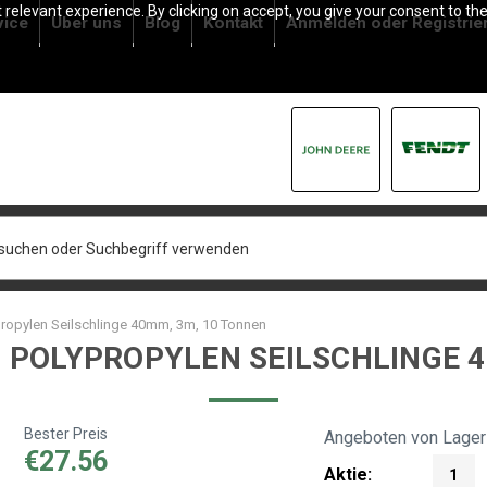
relevant experience. By clicking on accept, you give your consent to the
vice
Über uns
Blog
Kontakt
Anmelden
oder
Registrie
propylen Seilschlinge 40mm, 3m, 10 Tonnen
- POLYPROPYLEN SEILSCHLINGE 
Bester Preis
Angeboten von Lager
€27.56
Aktie:
1