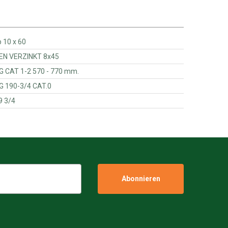
gclip pijp 10 x 60
- BUIS BORGPEN VERZINKT 8x45
41GP - TOPSTANG CAT 1-2 570 - 770 mm.
GP - TOPSTANG 190-3/4 CAT.0
pstang 9 3/4