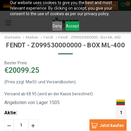
Our website uses cookies to give you the best and most
0
ANMELDEN ODER REGISTRIEREN
VERKÄUFER WERDEN
relevant experience. By clicking on accept, you give your
consent to the use of cookies as per our privacy policy.
Deny
Accept
Startseite
Marken
Fendt
Fendt - Z099530000000 - Box ML-400
FENDT - Z099530000000 - BOX ML-400
Bester Preis
€20099.25
(Preis zzgl. MwSt. und Versandkosten)
Versand ab €8.95 (wird an der Kasse berechnet)
Angeboten von Lager 1505
Aktie:
1
Menge
Menge