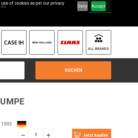
 use of cookies as per our privacy
0
Deny
Accept
ren
ALL BRANDS
SUCHEN
PUMPE
 1993
Menge
Menge