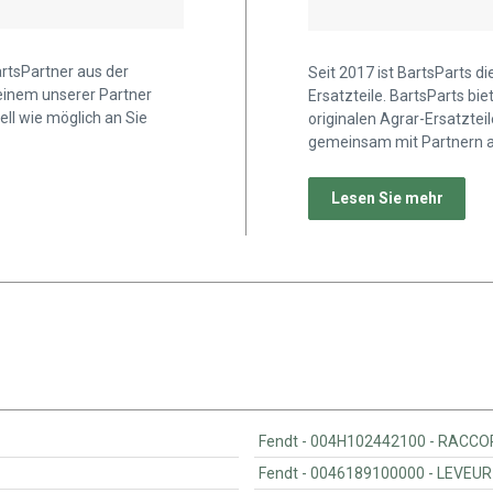
artsPartner aus der
Seit 2017 ist BartsParts d
 einem unserer Partner
Ersatzteile. BartsParts b
ell wie möglich an Sie
originalen Agrar-Ersatztei
gemeinsam mit Partnern a
Lesen Sie mehr
Fendt - 004H1
Fendt - 0046189100000 - LEVEUR