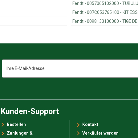
Fendt - 0057065102000 -
Fendt - 007C05
Fendt - 00981331
E-
Mail-
Adresse
Kunden-Support
Bestellen
Kontakt
Zahlungen &
Verkäufer werden