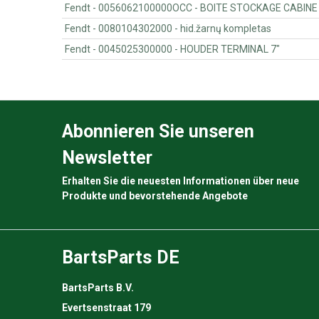
Fendt - 0056062100000OCC - BOITE STOCKAGE CABINE
Fendt - 0080104302000 - hid.žarnų kompletas
Fendt - 0045025300000 - HOUDER TERMINAL 7"
Abonnieren Sie unseren
Newsletter
Erhalten Sie die neuesten Informationen über neue
Produkte und bevorstehende Angebote
BartsParts DE
BartsParts B.V.
Evertsenstraat 179