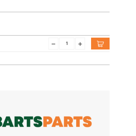
Menge
Menge
verringern:
erhöhen: