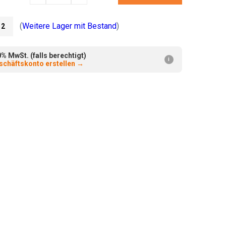
verringern:
erhöhen:
(
Weitere Lager mit Bestand
)
2
 MwSt. (falls berechtigt)
i
chäftskonto erstellen
→