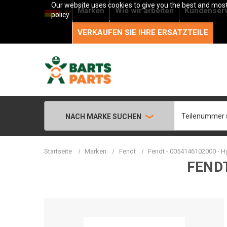
Our website uses cookies to give you the best and most 
Marken
Wie wir arbeiten
Kundenser
policy.
VERKAUFEN SIE IHRE ERSATZTEILE
Suche
NACH MARKE SUCHEN
Startseite
Marken
Fendt
Fendt - 0054146102000 - 
FEND