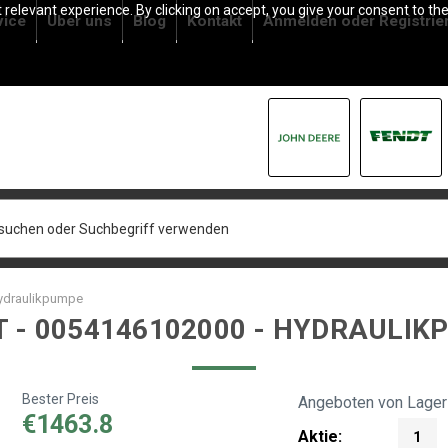
relevant experience. By clicking on accept, you give your consent to the
vice
Über uns
Blog
Kontakt
Anmelden
oder
Registrie
Hydraulikpumpe
T - 0054146102000 - HYDRAULIK
Bester Preis
Angeboten von Lager
€1463.8
Aktie:
1