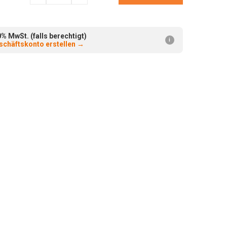
verringern:
erhöhen:
 MwSt. (falls berechtigt)
i
chäftskonto erstellen
→