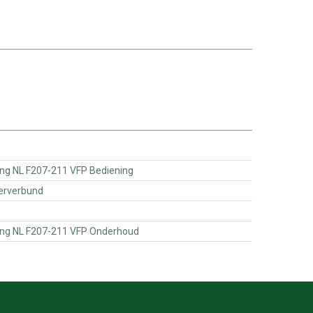
010064 - Handleiding NL F207-211 VFP Bediening
0100 - Zugankerverbund
0020064 - Handleiding NL F207-211 VFP Onderhoud