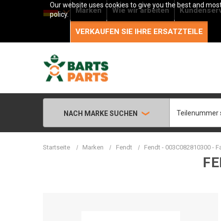
Our website uses cookies to give you the best and most 
Marken
Wie wir arbeiten
Kundenser
policy.
VERKAUFEN SIE IHRE ERSATZTEILE
Suche
NACH MARKE SUCHEN
Startseite
Marken
Fendt
Fendt - 003C082810300 - Fa
FE