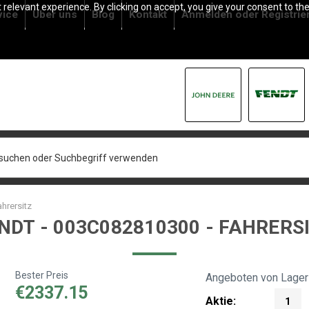
relevant experience. By clicking on accept, you give your consent to the
vice
Über uns
Blog
Kontakt
Anmelden
oder
Registrie
hrersitz
NDT - 003C082810300 - FAHRERS
Bester Preis
Angeboten von Lager
€2337.15
Aktie:
1