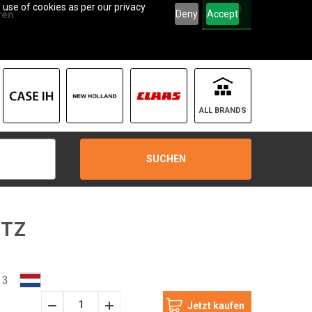
 use of cookies as per our privacy
0
Deny
Accept
ren
ALL BRANDS
SUCHEN
ITZ
 3
Menge
Menge