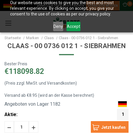
Our website uses cookies to give you the best and most
0
ANMELDEN ODER REGISTRIEREN
VERKÄUFER WERDEN
relevant experience. By clicking on accept, you give your
consent to the use of cookies as per our privacy policy.
Deny
Accept
Startseite
Marken
Claas
Claas - 00 0736 012 1 - Siebrahmen
CLAAS - 00 0736 012 1 - SIEBRAHMEN
Bester Preis
€118098.82
(Preis zzgl. MwSt. und Versandkosten)
Versand ab €8.95 (wird an der Kasse berechnet)
Angeboten von Lager 1182
Aktie:
1
Menge
Menge