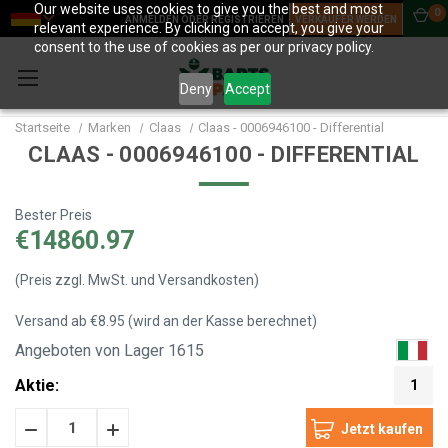
Our website uses cookies to give you the best and most
0
ANMELDEN ODER REGISTRIEREN
VERKÄUFER WERDEN
relevant experience. By clicking on accept, you give your
consent to the use of cookies as per our privacy policy.
Deny
Accept
Startseite
Marken
Claas
Claas - 0006946100 - Differential
CLAAS - 0006946100 - DIFFERENTIAL
Bester Preis
€14860.97
(Preis zzgl. MwSt. und Versandkosten)
Versand ab €8.95 (wird an der Kasse berechnet)
Angeboten von Lager 1615
Aktie:
1
Menge
Menge