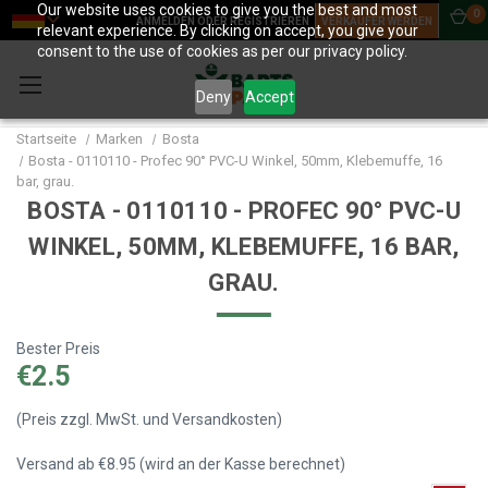
Our website uses cookies to give you the best and most
0
ANMELDEN ODER REGISTRIEREN
VERKÄUFER WERDEN
relevant experience. By clicking on accept, you give your
consent to the use of cookies as per our privacy policy.
Deny
Accept
Startseite
Marken
Bosta
Bosta - 0110110 - Profec 90° PVC-U Winkel, 50mm, Klebemuffe, 16
bar, grau.
BOSTA - 0110110 - PROFEC 90° PVC-U
WINKEL, 50MM, KLEBEMUFFE, 16 BAR,
GRAU.
Bester Preis
€2.5
(Preis zzgl. MwSt. und Versandkosten)
Versand ab €8.95 (wird an der Kasse berechnet)