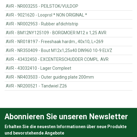
AVR - NR003255 - PEILSTOK/VULDOP
AVR - 9021620 - Looprol * NON ORIGINAL *
AVR - NR002953 - Rubber afdichtstrip
AVR - BM12NY125109 - BORGMOER M12 x 1,25 AVR
AVR - NR018197 - Freeshaak hardm., 40x10, L=269
AVR - NR350409 - Bout M12x1,25x40 DIN960 10-9 ELVZ
AVR - 43432450 - EXCENTERSCHUDDER COMPL. AVR
AVR - 43032410 - Lager Compleet
AVR - NR403503 - Outer guiding plate 200mm
AVR - NR200521 - Tandwiel Z26
Abonnieren Sie unseren Newsletter
Erhalten Sie die neuesten Informationen über neue Produkte
und bevorstehende Angebote