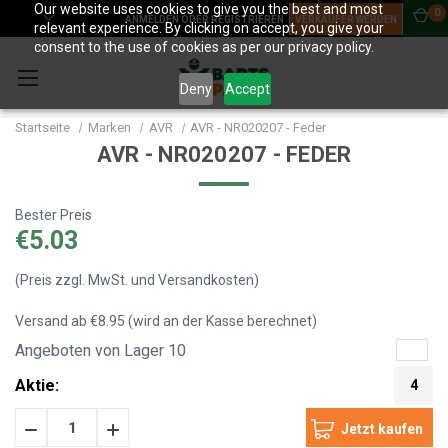
Our website uses cookies to give you the best and most
0
ANMELDEN ODER REGISTRIEREN
VERKÄUFER WERDEN
relevant experience. By clicking on accept, you give your
consent to the use of cookies as per our privacy policy.
Deny
Accept
Startseite
Marken
AVR
AVR - NR020207 - Feder
AVR - NR020207 - FEDER
Bester Preis
€5.03
(Preis zzgl. MwSt. und Versandkosten)
Versand ab €8.95 (wird an der Kasse berechnet)
Angeboten von Lager 10
Aktie:
4
Menge
Menge