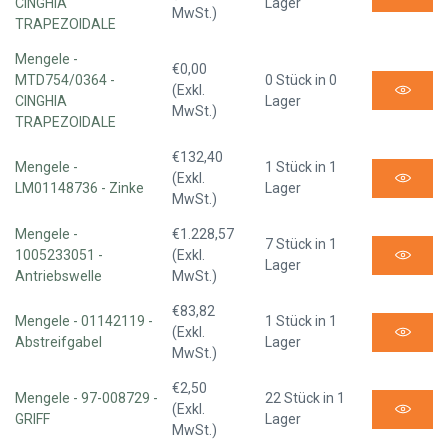
CINGHIA
Lager
MwSt.)
TRAPEZOIDALE
Mengele -
€0,00
MTD754/0364 -
0 Stück in 0
(Exkl.
CINGHIA
Lager
MwSt.)
TRAPEZOIDALE
€132,40
Mengele -
1 Stück in 1
(Exkl.
LM01148736 - Zinke
Lager
MwSt.)
Mengele -
€1.228,57
7 Stück in 1
1005233051 -
(Exkl.
Lager
Antriebswelle
MwSt.)
€83,82
Mengele - 01142119 -
1 Stück in 1
(Exkl.
Abstreifgabel
Lager
MwSt.)
€2,50
Mengele - 97-008729 -
22 Stück in 1
(Exkl.
GRIFF
Lager
MwSt.)