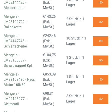
LM02144420 -
(Exkl.
Lager
Messerhalter
MwSt.)
Mengele -
€143,26
2 Stück in 1
LM98104729 -
(Exkl.
Lager
Rollenkette
MwSt.)
Mengele -
€242,46
10 Stück in 1
LM04147246 -
(Exkl.
Lager
Schleifscheibe
MwSt.)
Mengele -
€104,75
1 Stück in 1
LM98105087 -
(Exkl.
Lager
Schaltmagnet Kpl.
MwSt.)
Mengele -
€853,09
1 Stück in 1
LM98103480 - Hydr.
(Exkl.
Lager
Motor 160/80
MwSt.)
Mengele -
€98,31
3 Stück in 1
LM02146077 -
(Exkl.
Lager
Gleitprofil
MwSt.)