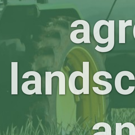
agr
lands
a