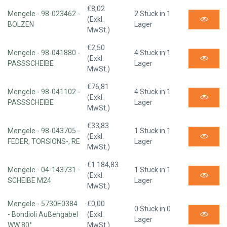
€8,02
Mengele - 98-023462 -
2 Stück in 1
(Exkl.
BOLZEN
Lager
MwSt.)
€2,50
Mengele - 98-041880 -
4 Stück in 1
(Exkl.
PASSSCHEIBE
Lager
MwSt.)
€76,81
Mengele - 98-041102 -
4 Stück in 1
(Exkl.
PASSSCHEIBE
Lager
MwSt.)
€33,83
Mengele - 98-043705 -
1 Stück in 1
(Exkl.
FEDER, TORSIONS-, RE
Lager
MwSt.)
€1.184,83
Mengele - 04-143731 -
1 Stück in 1
(Exkl.
SCHEIBE M24
Lager
MwSt.)
Mengele - 5730E0384
€0,00
0 Stück in 0
- Bondioli Außengabel
(Exkl.
Lager
WW 80°
MwSt.)