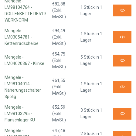
Mengele -
€82,88
LM98104764 -
1 Stück in 1
(Exkl.
ROLLENKETTE RE519
Lager
MwSt.)
WERKNORM
Mengele -
€94,49
1 Stück in 1
LM03054781 -
(Exkl.
Lager
Kettenradscheibe
MwSt.)
€54,75
Mengele -
5 Stück in 1
(Exkl.
LM04020367 - Klinke
Lager
MwSt.)
Mengele -
€61,55
LM98104014 -
1 Stück in 1
(Exkl.
Näherungsschalter
Lager
MwSt.)
3polig
Mengele -
€52,59
3 Stück in 1
LM98103295 -
(Exkl.
Lager
Flanschlager KU
MwSt.)
Mengele -
€47,48
2 Stück in 1