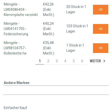
Mengele -
€42,26
20 Stück in 1
LM04086404 -
(Exkl.
Lager
Klemmplatte verzinkt
MwSt.)
Mengele -
€40,24
103 Stück in 1
LM04141705 -
(Exkl.
Lager
Federsicherung
MwSt.)
Mengele -
€35,48
1 Stück in 1
LM98104757 -
(Exkl.
Lager
Rollenkette he
MwSt.)
WEITER
1
2
3
4
5
6
Andere Marken:
Einfacher Kauf