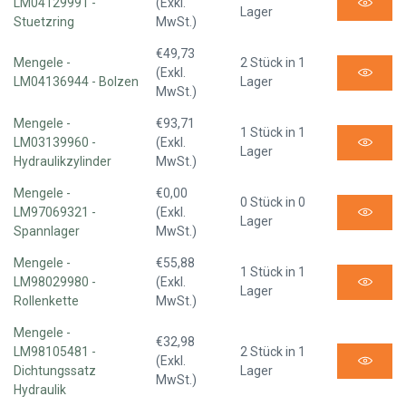
LM04129991 -
(Exkl.
Lager
Stuetzring
MwSt.)
€49,73
Mengele -
2 Stück in 1
(Exkl.
LM04136944 - Bolzen
Lager
MwSt.)
Mengele -
€93,71
1 Stück in 1
LM03139960 -
(Exkl.
Lager
Hydraulikzylinder
MwSt.)
Mengele -
€0,00
0 Stück in 0
LM97069321 -
(Exkl.
Lager
Spannlager
MwSt.)
Mengele -
€55,88
1 Stück in 1
LM98029980 -
(Exkl.
Lager
Rollenkette
MwSt.)
Mengele -
€32,98
LM98105481 -
2 Stück in 1
(Exkl.
Dichtungssatz
Lager
MwSt.)
Hydraulik