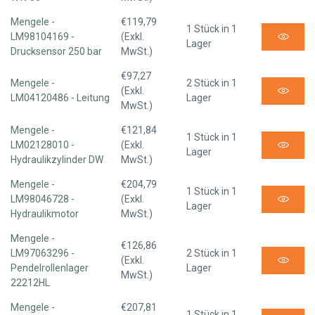
Mengele -
€119,79
1 Stück in 1
LM98104169 -
(Exkl.
Lager
Drucksensor 250 bar
MwSt.)
€97,27
Mengele -
2 Stück in 1
(Exkl.
LM04120486 - Leitung
Lager
MwSt.)
Mengele -
€121,84
1 Stück in 1
LM02128010 -
(Exkl.
Lager
Hydraulikzylinder DW
MwSt.)
Mengele -
€204,79
1 Stück in 1
LM98046728 -
(Exkl.
Lager
Hydraulikmotor
MwSt.)
Mengele -
€126,86
LM97063296 -
2 Stück in 1
(Exkl.
Pendelrollenlager
Lager
MwSt.)
22212HL
Mengele -
€207,81
1 Stück in 1