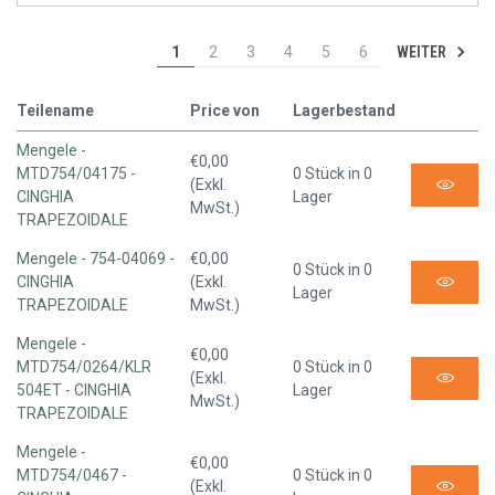
WEITER
1
2
3
4
5
6
Teilename
Price von
Lagerbestand
Mengele -
€0,00
MTD754/04175 -
0 Stück in 0
(Exkl.
CINGHIA
Lager
MwSt.)
TRAPEZOIDALE
Mengele - 754-04069 -
€0,00
0 Stück in 0
CINGHIA
(Exkl.
Lager
TRAPEZOIDALE
MwSt.)
Mengele -
€0,00
MTD754/0264/KLR
0 Stück in 0
(Exkl.
504ET - CINGHIA
Lager
MwSt.)
TRAPEZOIDALE
Mengele -
€0,00
MTD754/0467 -
0 Stück in 0
(Exkl.