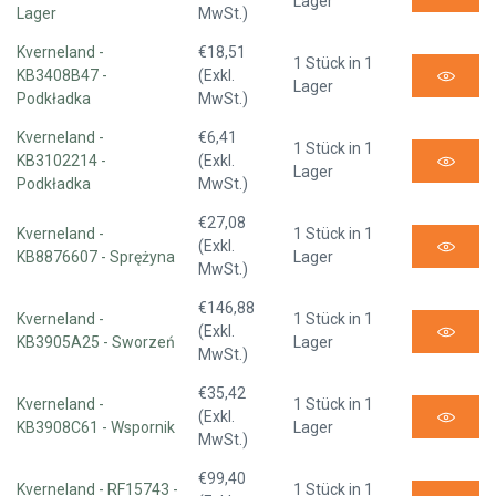
Lager
Lager
MwSt.)
Kverneland -
€18,51
1 Stück in 1
KB3408B47 -
(Exkl.
Lager
Podkładka
MwSt.)
Kverneland -
€6,41
1 Stück in 1
KB3102214 -
(Exkl.
Lager
Podkładka
MwSt.)
€27,08
Kverneland -
1 Stück in 1
(Exkl.
KB8876607 - Sprężyna
Lager
MwSt.)
€146,88
Kverneland -
1 Stück in 1
(Exkl.
KB3905A25 - Sworzeń
Lager
MwSt.)
€35,42
Kverneland -
1 Stück in 1
(Exkl.
KB3908C61 - Wspornik
Lager
MwSt.)
€99,40
Kverneland - RF15743 -
1 Stück in 1