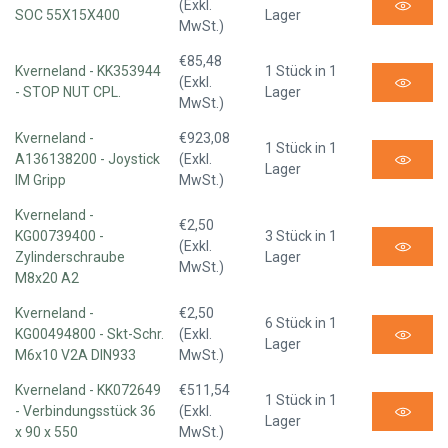
(Exkl.
SOC 55X15X400
Lager
MwSt.)
€85,48
Kverneland - KK353944
1 Stück in 1
(Exkl.
- STOP NUT CPL.
Lager
MwSt.)
Kverneland -
€923,08
1 Stück in 1
A136138200 - Joystick
(Exkl.
Lager
IM Gripp
MwSt.)
Kverneland -
€2,50
KG00739400 -
3 Stück in 1
(Exkl.
Zylinderschraube
Lager
MwSt.)
M8x20 A2
Kverneland -
€2,50
6 Stück in 1
KG00494800 - Skt-Schr.
(Exkl.
Lager
M6x10 V2A DIN933
MwSt.)
Kverneland - KK072649
€511,54
1 Stück in 1
- Verbindungsstück 36
(Exkl.
Lager
x 90 x 550
MwSt.)