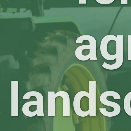
ag
lands