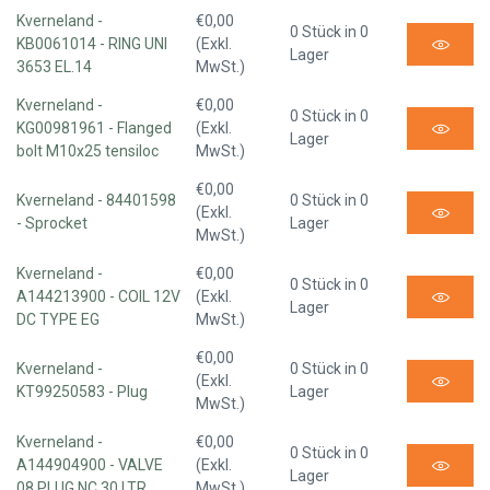
Kverneland -
€0,00
0 Stück in 0
KB0061014 - RING UNI
(Exkl.
Lager
3653 EL.14
MwSt.)
Kverneland -
€0,00
0 Stück in 0
KG00981961 - Flanged
(Exkl.
Lager
bolt M10x25 tensiloc
MwSt.)
€0,00
Kverneland - 84401598
0 Stück in 0
(Exkl.
- Sprocket
Lager
MwSt.)
Kverneland -
€0,00
0 Stück in 0
A144213900 - COIL 12V
(Exkl.
Lager
DC TYPE EG
MwSt.)
€0,00
Kverneland -
0 Stück in 0
(Exkl.
KT99250583 - Plug
Lager
MwSt.)
Kverneland -
€0,00
0 Stück in 0
A144904900 - VALVE
(Exkl.
Lager
08 PLUG NC 30 LTR
MwSt.)