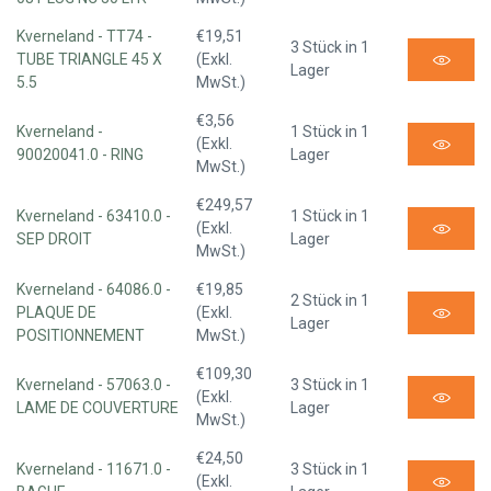
Kverneland - TT74 -
€19,51
3 Stück in 1
TUBE TRIANGLE 45 X
(Exkl.
Lager
5.5
MwSt.)
€3,56
Kverneland -
1 Stück in 1
(Exkl.
90020041.0 - RING
Lager
MwSt.)
€249,57
Kverneland - 63410.0 -
1 Stück in 1
(Exkl.
SEP DROIT
Lager
MwSt.)
Kverneland - 64086.0 -
€19,85
2 Stück in 1
PLAQUE DE
(Exkl.
Lager
POSITIONNEMENT
MwSt.)
€109,30
Kverneland - 57063.0 -
3 Stück in 1
(Exkl.
LAME DE COUVERTURE
Lager
MwSt.)
€24,50
Kverneland - 11671.0 -
3 Stück in 1
(Exkl.