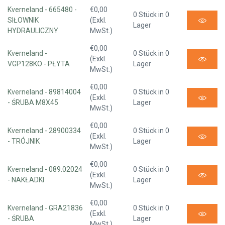
Kverneland - 665480 -
€0,00
0 Stück in 0
SIŁOWNIK
(Exkl.
Lager
HYDRAULICZNY
MwSt.)
€0,00
Kverneland -
0 Stück in 0
(Exkl.
VGP128KO - PŁYTA
Lager
MwSt.)
€0,00
Kverneland - 89814004
0 Stück in 0
(Exkl.
- ŚRUBA M8X45
Lager
MwSt.)
€0,00
Kverneland - 28900334
0 Stück in 0
(Exkl.
- TRÓJNIK
Lager
MwSt.)
€0,00
Kverneland - 089.02024
0 Stück in 0
(Exkl.
- NAKŁADKI
Lager
MwSt.)
€0,00
Kverneland - GRA21836
0 Stück in 0
(Exkl.
- ŚRUBA
Lager
MwSt.)