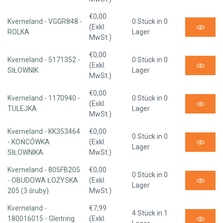
€0,00
Kverneland - VGGR848 -
0 Stück in 0
(Exkl.
ROLKA
Lager
MwSt.)
€0,00
Kverneland - 5171352 -
0 Stück in 0
(Exkl.
SIŁOWNIK
Lager
MwSt.)
€0,00
Kverneland - 1170940 -
0 Stück in 0
(Exkl.
TULEJKA
Lager
MwSt.)
Kverneland - KK353464
€0,00
0 Stück in 0
- KOŃCÓWKA
(Exkl.
Lager
SIŁOWNIKA
MwSt.)
Kverneland - 805FB205
€0,00
0 Stück in 0
- OBUDOWA ŁOŻYSKA
(Exkl.
Lager
205 (3 śruby)
MwSt.)
Kverneland -
€7,99
4 Stück in 1
180016015 - Gleitring
(Exkl.