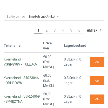
Sortieren nach:
WEITER
1
2
3
4
5
6
Price
Teilename
Lagerbestand
von
€0,00
Kverneland -
0 Stück in 0
(Exkl.
VGGR898V - TULEJKA
Lager
MwSt.)
€0,00
Kverneland - 84023046
0 Stück in 0
(Exkl.
- OBUDOWA
Lager
MwSt.)
€0,00
Kverneland - VGRZ4069
0 Stück in 0
(Exkl.
- SPRĘŻYNA
Lager
MwSt.)