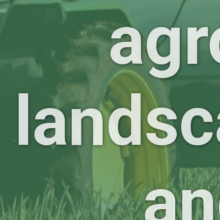
agr
landsc
an