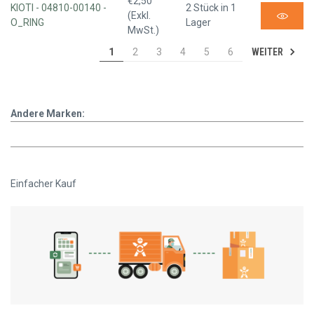
€2,50
KIOTI - 04810-00140 -
2 Stück in 1
(Exkl.
O_RING
Lager
MwSt.)
WEITER
1
2
3
4
5
6
Andere Marken:
Einfacher Kauf