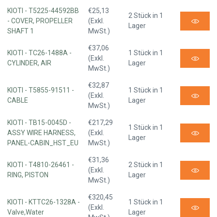
KIOTI - T5225-44592BB
€25,13
2 Stück in 1
- COVER, PROPELLER
(Exkl.
Lager
SHAFT 1
MwSt.)
€37,06
KIOTI - TC26-1488A -
1 Stück in 1
(Exkl.
CYLINDER, AIR
Lager
MwSt.)
€32,87
KIOTI - T5855-91511 -
1 Stück in 1
(Exkl.
CABLE
Lager
MwSt.)
KIOTI - TB15-0045D -
€217,29
1 Stück in 1
ASSY WIRE HARNESS,
(Exkl.
Lager
PANEL-CABIN_HST_EU
MwSt.)
€31,36
KIOTI - T4810-26461 -
2 Stück in 1
(Exkl.
RING, PISTON
Lager
MwSt.)
€320,45
KIOTI - KTTC26-1328A -
1 Stück in 1
(Exkl.
Valve,Water
Lager