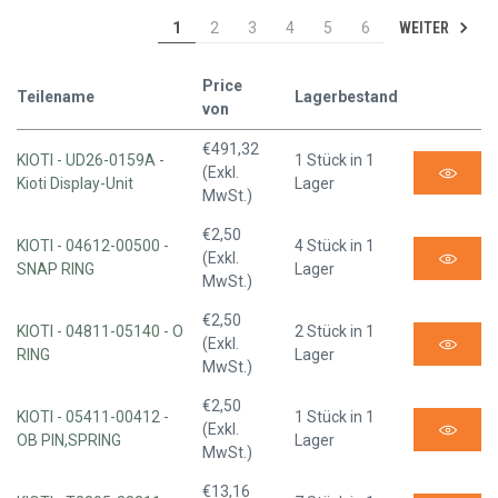
WEITER
1
2
3
4
5
6
Price
Teilename
Lagerbestand
von
€491,32
KIOTI - UD26-0159A -
1 Stück in 1
(Exkl.
Kioti Display-Unit
Lager
MwSt.)
€2,50
KIOTI - 04612-00500 -
4 Stück in 1
(Exkl.
SNAP RING
Lager
MwSt.)
€2,50
KIOTI - 04811-05140 - O
2 Stück in 1
(Exkl.
RING
Lager
MwSt.)
€2,50
KIOTI - 05411-00412 -
1 Stück in 1
(Exkl.
OB PIN,SPRING
Lager
MwSt.)
€13,16