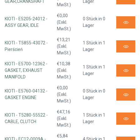
GEAR,CRANKSHAFT
Lager
MwSt.)
€0,00
KIOTI - E5205-24012 -
0 Stück in 0
(Exkl.
ASSY GEAR, IDLE
Lager
MwSt.)
€13,21
KIOTI - T5855-43072 -
1 Stück in 1
(Exkl.
Pierścień
Lager
MwSt.)
KIOTI - E5700-12362 -
€10,38
1 Stück in 1
GASKET, EXHAUST
(Exkl.
Lager
MANIFOLD
MwSt.)
€0,00
KIOTI - E5760-04132 -
0 Stück in 0
(Exkl.
GASKET ENGINE
Lager
MwSt.)
€47,16
KIOTI - T5280-55522 -
1 Stück in 1
(Exkl.
CABLE, CLUTCH
Lager
MwSt.)
€5,84
KIOTI - EC12-0009A -
4 Stück in 1