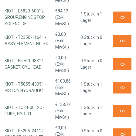
MwSt.)
KIOTI - E6820-60012 -
€84,13
1 Stück in 1
GROUP,ENGINE STOP
(Exkl.
Lager
SOLENOIDE
MwSt.)
€0,00
KIOTI - T2350-11641 -
0 Stück in 0
(Exkl.
ASSY ELEMENT FILTER
Lager
MwSt.)
€0,00
KIOTI - E5760-03314 -
0 Stück in 0
(Exkl.
GASKET, CYL HEAD
Lager
MwSt.)
€103,86
KIOTI - T5855-43051 -
1 Stück in 1
(Exkl.
PISTON HYDRAULIC
Lager
MwSt.)
€158,78
KIOTI - TC24-0012C -
1 Stück in 1
(Exkl.
TUBE, HYD-J1
Lager
MwSt.)
€0,00
KIOTI - E5205-24112 -
0 Stück in 0
(Exkl.