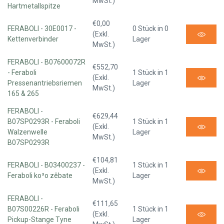
MwSt.)
Hartmetallspitze
€0,00
FERABOLI - 30E0017 -
0 Stück in 0
(Exkl.
Kettenverbinder
Lager
MwSt.)
FERABOLI - B07600072R
€552,70
- Feraboli
1 Stück in 1
(Exkl.
Pressenantriebsriemen
Lager
MwSt.)
165 & 265
FERABOLI -
€629,44
B07SP0293R - Feraboli
1 Stück in 1
(Exkl.
Walzenwelle
Lager
MwSt.)
B07SP0293R
€104,81
FERABOLI - B03400237 -
1 Stück in 1
(Exkl.
Feraboli ko³o zêbate
Lager
MwSt.)
FERABOLI -
€111,65
B07S00226R - Feraboli
1 Stück in 1
(Exkl.
Pickup-Stange Tyne
Lager