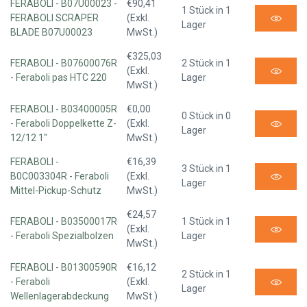
FERABOLI - B07U00023 -
€90,41
1 Stück in 1
FERABOLI SCRAPER
(Exkl.
Lager
BLADE B07U00023
MwSt.)
€325,03
FERABOLI - B07600076R
2 Stück in 1
(Exkl.
- Feraboli pas HTC 220
Lager
MwSt.)
FERABOLI - B03400005R
€0,00
0 Stück in 0
- Feraboli Doppelkette Z-
(Exkl.
Lager
12/12 1"
MwSt.)
FERABOLI -
€16,39
3 Stück in 1
B0C003304R - Feraboli
(Exkl.
Lager
Mittel-Pickup-Schutz
MwSt.)
€24,57
FERABOLI - B03500017R
1 Stück in 1
(Exkl.
- Feraboli Spezialbolzen
Lager
MwSt.)
FERABOLI - B01300590R
€16,12
2 Stück in 1
- Feraboli
(Exkl.
Lager
Wellenlagerabdeckung
MwSt.)