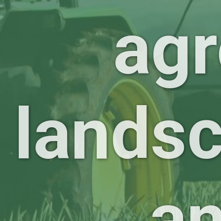
agr
lands
a