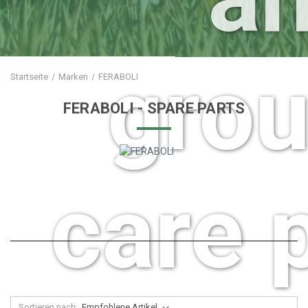
gro
Startseite
Marken
FERABOLI
FERABOLI
- SPARE PARTS
care 
Sortieren nach: