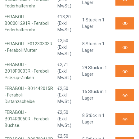
Lager
Federhalterrohr
MwSt.)
FERABOLI -
€13,20
1 Stück in 1
B0C001291R - Feraboli
(Exkl.
Lager
Federhalterrohr
MwSt.)
€2,50
FERABOLI - F01230303R
8 Stück in 1
(Exkl.
- Feraboli Mutter
Lager
MwSt.)
FERABOLI -
€2,71
29 Stück in 1
B018P0003R - Feraboli
(Exkl.
Lager
Pick-up-Zinken
MwSt.)
FERABOLI - B01442015R
€2,50
15 Stück in 1
- Feraboli
(Exkl.
Lager
Distanzscheibe.
MwSt.)
FERABOLI -
€2,50
8 Stück in 1
B014R3050R - Feraboli
(Exkl.
Lager
Buchse.
MwSt.)
€2,50