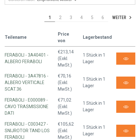
WEITER
1
2
3
4
5
6
Price
Teilename
Lagerbestand
von
€213,14
FERABOLI - 3A40401 -
1 Stück in 1
(Exkl.
ALBERO FERABOLI
Lager
MwSt.)
FERABOLI - 3A47816 -
€70,16
1 Stück in 1
ALBERO VERTICALE
(Exkl.
Lager
SCAT.36
MwSt.)
FERABOLI - E000089 -
€71,02
1 Stück in 1
CAVO TRASMISSIONE
(Exkl.
Lager
DATI
MwSt.)
FERABOLI - C003427 -
€105,62
1 Stück in 1
SNIJROTOR TAND LOS
(Exkl.
Lager
FERABOLI
MwSt.)