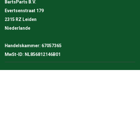
BartsParts B.V.
Evertsenstraat 179
2315 RZ Leiden
Niederlande
Handelskammer: 67057365
MwSt-ID: NL856812146B01