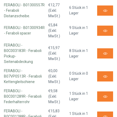
FERABOLI - B01300557R
€12,77
6 Stück in 1
- Feraboli
(Exkl.
Lager
Distanzscheibe.
MwSt.)
€5,84
FERABOLI - B01300934R
9 Stück in 1
(Exkl.
- Feraboli spacer
Lager
MwSt.)
FERABOLI -
€15,97
B0C003183R - Feraboli
8 Stück in 1
(Exkl.
Pickup-
Lager
MwSt.)
Seitenabdeckung
FERABOLI -
€0,00
0 Stück in 0
B07VP0513R - Feraboli
(Exkl.
Lager
Kettengleitschiene
MwSt.)
FERABOLI -
€9,58
1 Stück in 1
B0C001289R - Feraboli
(Exkl.
Lager
Federhalterrohr
MwSt.)
FERABOLI -
€15,83
1 Stück in 1
B0C001288R - Feraboli
(Exkl.