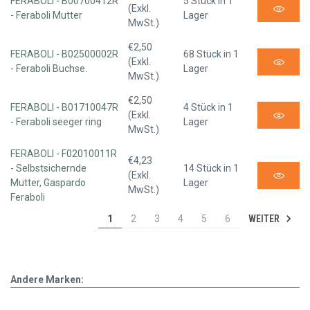
FERABOLI - B00700412R
5 Stück in 1
(Exkl.
- Feraboli Mutter
Lager
MwSt.)
€2,50
FERABOLI - B02500002R
68 Stück in 1
(Exkl.
- Feraboli Buchse.
Lager
MwSt.)
€2,50
FERABOLI - B01710047R
4 Stück in 1
(Exkl.
- Feraboli seeger ring
Lager
MwSt.)
FERABOLI - F02010011R
€4,23
- Selbstsichernde
14 Stück in 1
(Exkl.
Mutter, Gaspardo
Lager
MwSt.)
Feraboli
WEITER
1
2
3
4
5
6
Andere Marken: