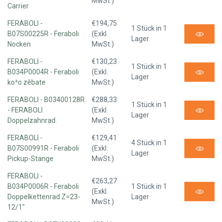
MwSt.)
Carrier
FERABOLI -
€194,75
1 Stück in 1
B07S00225R - Feraboli
(Exkl.
Lager
Nocken
MwSt.)
FERABOLI -
€130,23
1 Stück in 1
B034P0004R - Feraboli
(Exkl.
Lager
ko³o zêbate
MwSt.)
FERABOLI - B03400128R
€288,33
1 Stück in 1
- FERABOLI
(Exkl.
Lager
Doppelzahnrad.
MwSt.)
FERABOLI -
€129,41
4 Stück in 1
B07S00991R - Feraboli
(Exkl.
Lager
Pickup-Stange
MwSt.)
FERABOLI -
€263,27
B034P0006R - Feraboli
1 Stück in 1
(Exkl.
Doppelkettenrad Z=23-
Lager
MwSt.)
12/1"